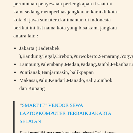
permintaan penyewaan perlengkapan it saat ini
kami sedang memperluas jangkauan kami di kota–
kota di jawa sumatera,kalimantan di indonesia
berikut ini list nama kota yang bisa kami jangkau
antara lain :
Jakarta ( Jadetabek
),Bandung,Tegal,Cirebon,Purwokerto,Semarang,Yogy
Lampung,Palembang,Medan,Padang,Jambi,Pekanbaru
Pontianak,Banjarmasin, balikpapan
Makasar,Palu,Kendari,Manado,Bali,Lombok
dan Kupang
“
SMART IT” VENDOR SEWA
LAPTOP,KOMPUTER TERBAIK JAKARTA
SELATAN
Kami memiliki apa yang kami sebut sebagai “solusi sewa