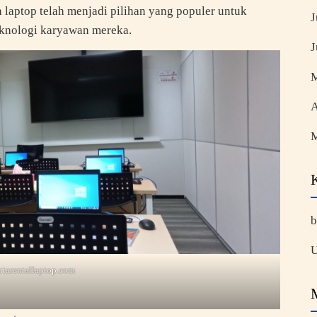
laptop telah menjadi pilihan yang populer untuk
J
knologi karyawan mereka.
J
M
A
M
b
U
rtarentallaptop.com