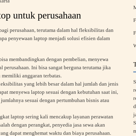
karta
top untuk perusahaan
F
gi perusahaan, terutama dalam hal fleksibilitas dan
F
apa penyewaan laptop menjadi solusi efisien dalam
W
 bisa membandingkan dengan pembelian, menyewa
 perusahaan. Ini bisa sangat berguna terutama jika
 memiliki anggaran terbatas.
S
ksibilitas yang lebih besar dalam hal jumlah dan jenis
r
pat menyewa laptop sesuai dengan kebutuhan saat ini,
r
umlahnya sesuai dengan pertumbuhan bisnis atau
d
j
ngkat laptop sering kali mencakup layanan perawatan
S
asalah dengan perangkat, penyedia jasa sewa akan
m
yang dapat menghemat waktu dan biaya perusahaan.