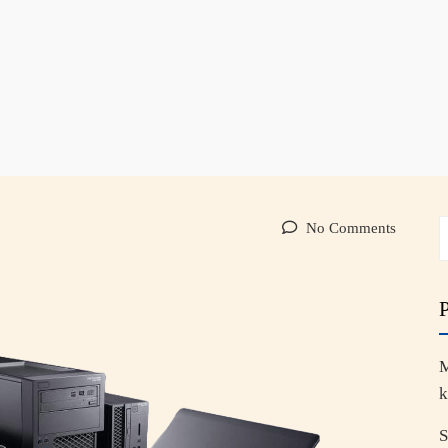
No Comments
M
k
S