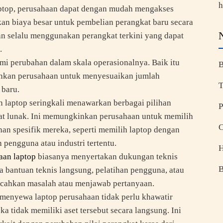
h
top, perusahaan dapat dengan mudah mengakses
kan biaya besar untuk pembelian perangkat baru secara
an selalu menggunakan perangkat terkini yang dapat
.
i perubahan dalam skala operasionalnya. Baik itu
B
nkan perusahaan untuk menyesuaikan jumlah
T
 baru.
laptop seringkali menawarkan berbagai pilihan
P
kat lunak. Ini memungkinkan perusahaan untuk memilih
C
han spesifik mereka, seperti memilih laptop dengan
 pengguna atau industri tertentu.
H
aan laptop
biasanya menyertakan dukungan teknis
B
pa bantuan teknis langsung, pelatihan pengguna, atau
ecahkan masalah atau menjawab pertanyaan.
enyewa laptop perusahaan tidak perlu khawatir
eka tidak memiliki aset tersebut secara langsung. Ini