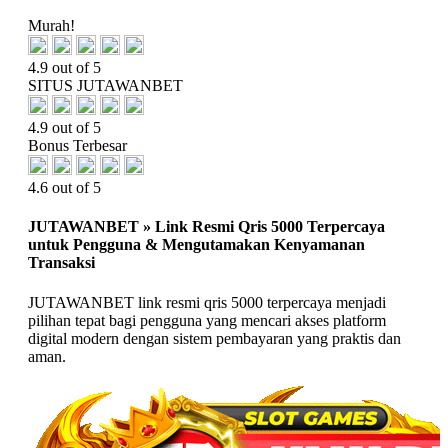
Murah!
4.9 out of 5
SITUS JUTAWANBET
4.9 out of 5
Bonus Terbesar
4.6 out of 5
JUTAWANBET » Link Resmi Qris 5000 Terpercaya
untuk Pengguna & Mengutamakan Kenyamanan
Transaksi
JUTAWANBET link resmi qris 5000 terpercaya menjadi
pilihan tepat bagi pengguna yang mencari akses platform
digital modern dengan sistem pembayaran yang praktis dan
aman.