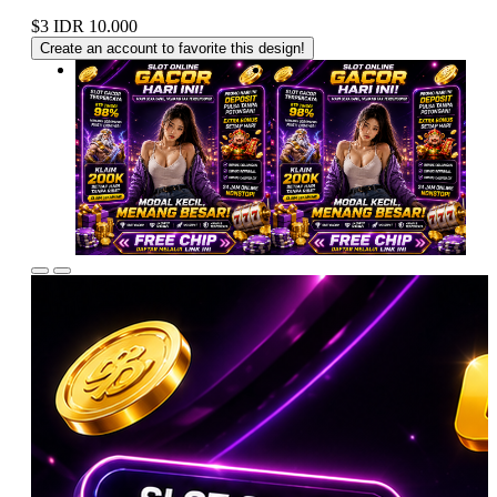
$3
IDR 10.000
Create an account to favorite this design!