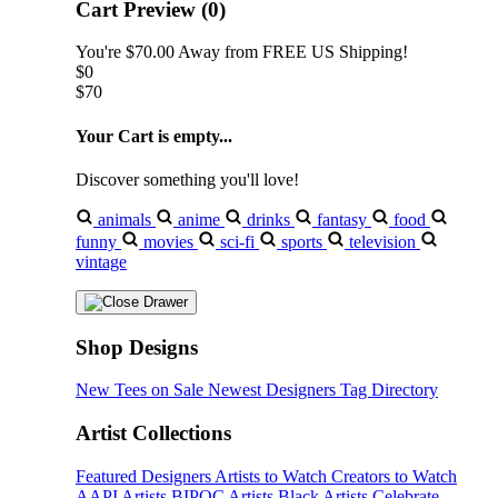
Cart Preview (0)
You're
$70.00
Away from
FREE US Shipping!
$0
$70
Your Cart is empty...
Discover something you'll love!
animals
anime
drinks
fantasy
food
funny
movies
sci-fi
sports
television
vintage
Shop Designs
New Tees on Sale
Newest Designers
Tag Directory
Artist Collections
Featured Designers
Artists to Watch
Creators to Watch
AAPI Artists
BIPOC Artists
Black Artists
Celebrate