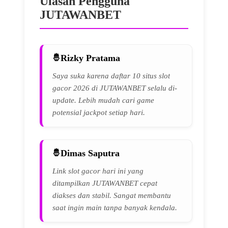
Ulasan Pengguna
JUTAWANBET
Rizky Pratama
Saya suka karena daftar 10 situs slot
gacor 2026 di JUTAWANBET selalu di-
update. Lebih mudah cari game
potensial jackpot setiap hari.
Dimas Saputra
Link slot gacor hari ini yang
ditampilkan JUTAWANBET cepat
diakses dan stabil. Sangat membantu
saat ingin main tanpa banyak kendala.