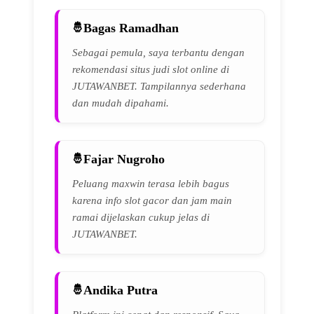
Bagas Ramadhan
Sebagai pemula, saya terbantu dengan
rekomendasi situs judi slot online di
JUTAWANBET. Tampilannya sederhana
dan mudah dipahami.
Fajar Nugroho
Peluang maxwin terasa lebih bagus
karena info slot gacor dan jam main
ramai dijelaskan cukup jelas di
JUTAWANBET.
Andika Putra