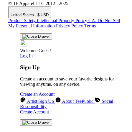
© TP Apparel LLC 2012 - 2025
United States - $ USD
Product Safety
Intellectual Property Policy
CA: Do Not Sell
My Personal Information
Privacy Policy
Terms
Welcome Guest!
Log In
Sign Up
Create an account to save your favorite designs for
viewing anytime, on any device.
Create an Account
Artist Sign Up
About TeePublic
Social
Responsibility
Create Account