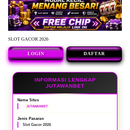
SLOT GACOR 2026
LOGIN
DAFTAR
INFORMASI LENGKAP
JUTAWANBET
Nama Situs
JUTAWANBET
Jenis Pasaran
Slot Gacor 2026