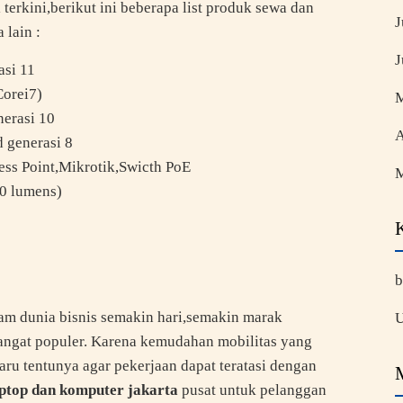
erkini,berikut ini beberapa list produk sewa dan
J
 lain :
J
asi 11
Corei7)
M
nerasi 10
A
d generasi 8
ess Point,Mikrotik,Swicth PoE
M
0 lumens)
b
am dunia bisnis semakin hari,semakin marak
U
angat populer. Karena kemudahan mobilitas yang
aru tentunya agar pekerjaan dapat teratasi dengan
aptop dan komputer jakarta
pusat untuk pelanggan