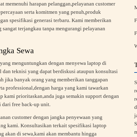
apat memenuhi harapan pelanggan,pelayanan customer
kepercayaan serta komitmen yang penuh,produk
gan spesifikasi generasi terbaru. Kami memberikan
F
g sangat terjangkau tanpa mengurangi pelayanan
F
W
angka Sewa
t yang menguntungkan dengan menyewa laptop di
 dan teknisi yang dapat berdiskusi ataupun konsultasi
alah jika banyak orang yang memberikan tanggapan
S
rta professional,dengan harga yang kami tawarkan
r
ap kami prioritaskan,anda juga semakin support dengan
r
 dari free back-up unit.
d
j
yanan customer dengan jangka penyewaan yang
S
ng kami. Konsultasikan terkait spesifikasi laptop
m
ang akan di sewa,kami akan membantu hingga