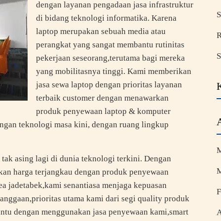
dengan layanan pengadaan jasa infrastruktur
S
di bidang teknologi informatika. Karena
laptop merupakan sebuah media atau
R
perangkat yang sangat membantu rutinitas
S
pekerjaan seseorang,terutama bagi mereka
yang mobilitasnya tinggi. Kami memberikan
jasa sewa laptop dengan prioritas layanan
terbaik customer dengan menawarkan
produk penyewaan laptop & komputer
engan teknologi masa kini, dengan ruang lingkup
M
k asing lagi di dunia teknologi terkini. Dengan
M
kan harga terjangkau dengan produk penyewaan
rea jadetabek,kami senantiasa menjaga kepuasan
F
anggaan,prioritas utama kami dari segi quality produk
bantu dengan menggunakan jasa penyewaan kami,smart
A