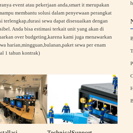
h
ranya event atau pekerjaan anda,smart it merupakan
ng mampu membantu solusi dalam penyewaan perangkat
si terlengkap,durasi sewa dapat disesuaikan dengan
bel. Anda bisa estimasi terkait unit yang akan di
luarkan over budgeting,karena kami juga menawarkan
B
ewa harian,mingguan,bulanan,paket sewa per enam
T
al 1 tahun kontrak)
P
C
H
B
stallasi
TechnicalSupport