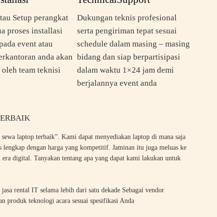
 atau Setup perangkat
Dukungan teknis profesional
a proses installasi
serta pengiriman tepat sesuai
pada event atau
schedule dalam masing – masing
erkantoran anda akan
bidang dan siap berpartisipasi
 oleh team teknisi
dalam waktu 1×24 jam demi
berjalannya event anda
TERBAIK
 sewa laptop terbaik”. Kami dapat menyediakan laptop di mana saja
is lengkap dengan harga yang kompetitif. Jaminan itu juga meluas ke
k era digital. Tanyakan tentang apa yang dapat kami lakukan untuk
 jasa rental IT selama lebih dari satu dekade Sebagai vendor
 produk teknologi acara sesuai spesifikasi Anda