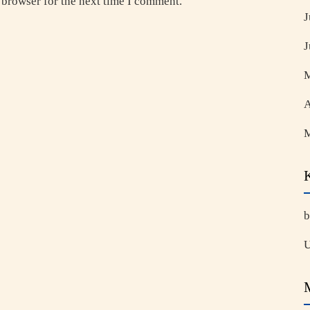
 browser for the next time I comment.
J
J
M
A
M
b
U