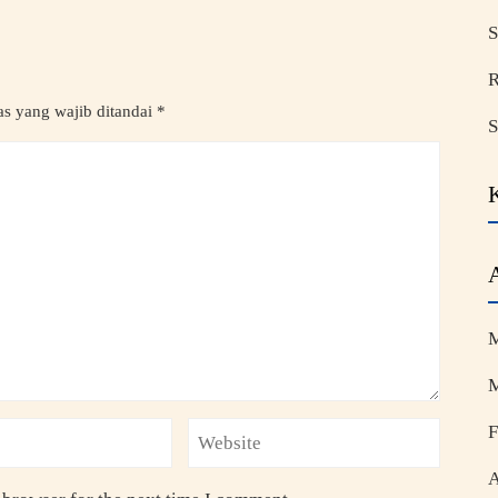
S
R
s yang wajib ditandai
*
S
M
M
F
A