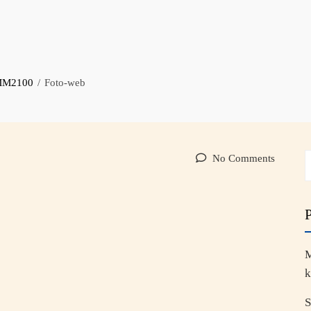
 MM2100
Foto-web
No Comments
M
k
S