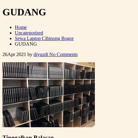
GUDANG
Home
Uncategorized
Sewa Laptop Cibinong Bogor
GUDANG
26
Apr 2021
by
diyuzdi
No Comments
Tinggalkan Balasan