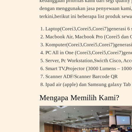
kebanggaan prioritas kami dari segi quality
dengan menggunakan jasa penyewaan kami,
terkini,berikut ini beberapa list produk se
Laptop(Corei3,Corei5,Corei7)generasi 6 
Macbook Air, Macbook Pro (Corei5 dan 
Komputer(Corei3,Corei5,Corei7)generasi 
PC All in One (Corei3,Corei5,Corei7)gene
Server, Pc Workstation,Swicth Cisco, Acc
Smart TV,Projector (3000 Lumens – 1000
Scanner ADF/Scanner Barcode QR
Ipad air (apple) dan Samsung galaxy Tab
Mengapa Memilih Kami?