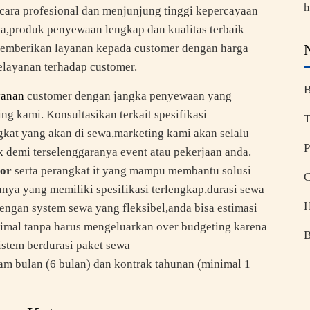
h
ara profesional dan menjunjung tinggi kepercayaan
ja,produk penyewaan lengkap dan kualitas terbaik
 memberikan layanan kepada customer dengan harga
elayanan terhadap customer.
B
yanan
customer dengan jangka penyewaan yang
ing kami. Konsultasikan terkait spesifikasi
T
gkat yang akan di sewa,marketing kami akan selalu
P
 demi terselenggaranya event atau pekerjaan anda.
gor
serta perangkat it yang mampu membantu solusi
C
nya yang memiliki spesifikasi terlengkap,durasi sewa
H
ngan system sewa yang fleksibel,anda bisa estimasi
ptimal tanpa harus mengeluarkan over budgeting karena
B
stem berdurasi paket sewa
am bulan (6 bulan) dan kontrak tahunan (minimal 1