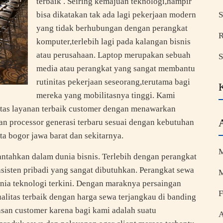
terbaik . Seiring kemajuan teknologi,hampir
bisa dikatakan tak ada lagi pekerjaan modern
S
yang tidak berhubungan dengan perangkat
R
komputer,terlebih lagi pada kalangan bisnis
atau perusahaan. Laptop merupakan sebuah
S
media atau perangkat yang sangat membantu
rutinitas pekerjaan seseorang,terutama bagi
mereka yang mobilitasnya tinggi. Kami
ritas layanan terbaik customer dengan menawarkan
n processor generasi terbaru sesuai dengan kebutuhan
ta bogor jawa barat dan sekitarnya.
M
ntahkan dalam dunia bisnis. Terlebih dengan perangkat
 asisten pribadi yang sangat dibutuhkan. Perangkat sewa
M
unia teknologi terkini. Dengan maraknya persaingan
F
litas terbaik dengan harga sewa terjangkau di banding
asan customer karena bagi kami adalah suatu
A