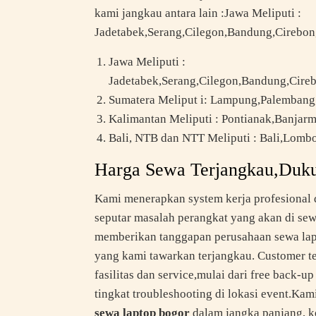
kami jangkau antara lain :Jawa Meliputi :
Jadetabek,Serang,Cilegon,Bandung,Cirebon
Jawa Meliputi :
Jadetabek,Serang,Cilegon,Bandung,Cire
Sumatera Meliput i: Lampung,Palemban
Kalimantan Meliputi : Pontianak,Banjarm
Bali, NTB dan NTT Meliputi : Bali,Lom
Harga Sewa Terjangkau,Duku
Kami menerapkan system kerja profesional d
seputar masalah perangkat yang akan di sew
memberikan tanggapan perusahaan sewa lapt
yang kami tawarkan terjangkau. Customer te
fasilitas dan service,mulai dari free back-
tingkat troubleshooting di lokasi event.Ka
sewa laptop bogor
dalam jangka panjang, k