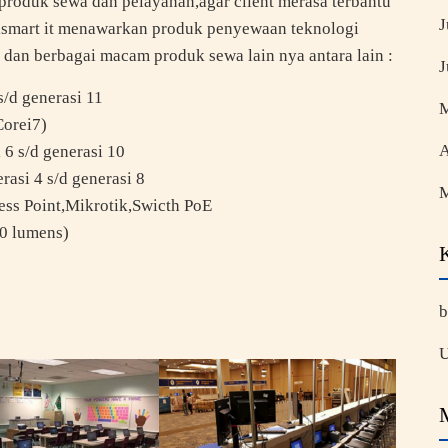
 produk sewa dan pelayanan,agar client merasa terbantu
J
smart it menawarkan produk penyewaan teknologi
wa dan berbagai macam produk sewa lain nya antara lain :
J
s/d generasi 11
M
Corei7)
A
6 s/d generasi 10
rasi 4 s/d generasi 8
M
ess Point,Mikrotik,Swicth PoE
0 lumens)
b
U