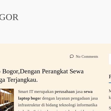
OGOR
No Comments
p Bogor,Dengan Perangkat Sewa
ga Terjangkau.
M
Smart IT merupakan
perusahaan
jasa
sewa
k
laptop bogo
r dengan layanan pengadaan jasa
infrastruktur di bidang teknologi informatika
S