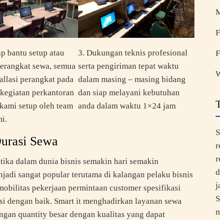
F
ap bantu setup atau
3. Dukungan teknis profesional
F
 perangkat sewa, semua
serta pengiriman tepat waktu
W
tallasi perangkat pada
dalam masing – masing bidang
 kegiatan perkantoran
dan siap melayani kebutuhan
kami setup oleh team
anda dalam waktu 1×24 jam
i.
S
Durasi Sewa
r
r
ika dalam dunia bisnis semakin hari semakin
d
adi sangat popular terutama di kalangan pelaku bisnis
j
obilitas pekerjaan permintaan customer spesifikasi
S
asi dengan baik. Smart it menghadirkan layanan sewa
m
ngan quantity besar dengan kualitas yang dapat