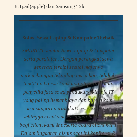
Ipad(apple) dan Samsung Tab
Solusi Sewa Laptop & Komputer Terbaik
SMART IT Vendor Sewa laptop & komputer
serta peralatan. Dengan perangkat sewa
generasi terkini sesuai majunya
perkembangan teknologi masa kini, telah di
buktikan bahwa kami adalah perusahaan
penyedia jasa sewa pendukung kinerja IT
yang paling hemat biaya dan bahwa kami
mensupport perangkat sewa teknologi
sehingga event sukses sangat bermanfaat
bagi client kami & peserta acara client kami.
Dalam lingkaran bisnis saat ini,konfrensi &