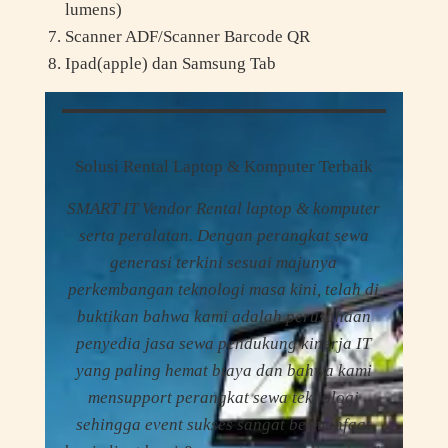
lumens)
Scanner ADF/Scanner Barcode QR
Ipad(apple) dan Samsung Tab
Solusi Rental Laptop & Komputer Terbaik
SMART IT Vendor Rental laptop & komputer
serta peralatan. Dengan perangkat sewa
generasi terkini sesuai majunya
perkembangan teknologi masa kini, telah di
buktikan bahwa kami adalah perusahaan
penyedia jasa sewa pendukung kinerja IT
yang paling hemat biaya dan bahwa kami
mensupport perangkat sewa teknologi
sehingga event sukses sangat bermanfaat