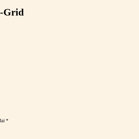
-Grid
dai
*