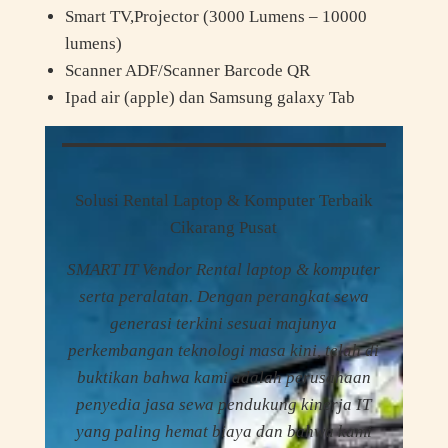
Smart TV,Projector (3000 Lumens – 10000
lumens)
Scanner ADF/Scanner Barcode QR
Ipad air (apple) dan Samsung galaxy Tab
Solusi Rental Laptop & Komputer Terbaik
Cikarang Pusat
SMART IT Vendor Rental laptop & komputer
serta peralatan. Dengan perangkat sewa
generasi terkini sesuai majunya
perkembangan teknologi masa kini, telah di
buktikan bahwa kami adalah perusahaan
penyedia jasa sewa pendukung kinerja IT
yang paling hemat biaya dan bahwa kami