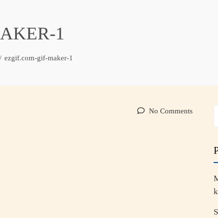
MAKER-1
ezgif.com-gif-maker-1
No Comments
M
k
S