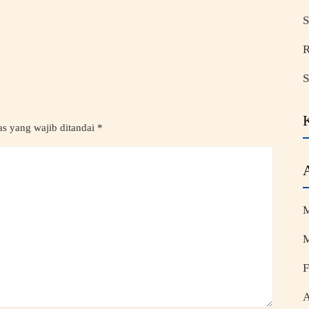
S
R
S
s yang wajib ditandai
*
M
M
F
A