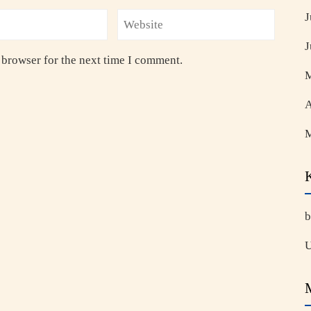
J
J
 browser for the next time I comment.
M
A
M
b
U