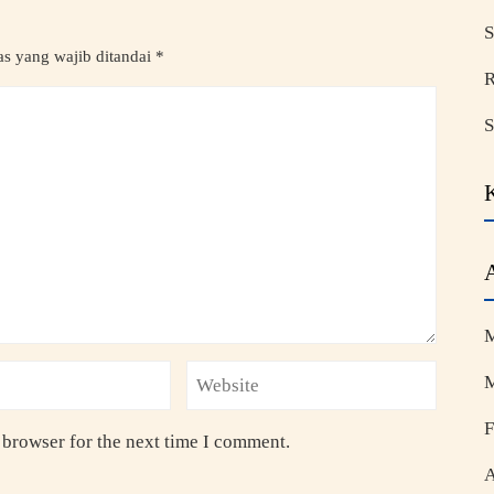
S
s yang wajib ditandai
*
R
S
M
M
F
 browser for the next time I comment.
A