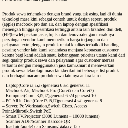
Produk sewa terlengkap dengan brand yang tak asing lagi di dunia
teknologi masa kini sebagai contoh untuk design seperti produk
(apple) macbook pro dan air, dan laptop dengan spesifikasi
menengah hingga spesifikasi tertinggi antara lain branded dari dell,
(HP)hewlet packard,asus,fujitsu dan lenovo.dengan maraknya
persaingan vendor kami memberikan harga terjangkau dan
pelayanan extra,dengan produk rental kualitas terbaik di banding
pesaing vendor lain,kami senantiasa menjaga kepuasan customer
karena bagi kami adalah suatu kebanggaan,prioritas utama kami dari
segi quality produk sewa dan pelayanan agar customer merasa
terbantu dengan menggunakan jasa kami,smart it menawarkan
produk sewa teknologi masa kini,berikut ini beberapa list produk
dan berbagai macam produk sewa lain nya antara lain :
– Laptop(Core i3,i5,i7)generasi 6 s/d generasi 11
– Macbook Air, Macbook Pro (Corei5 dan Corei7)
– Komputer(Core i3,i5,i7)generasi 6 s/d generasi 10
– PC All in One (Core i3,i5,i7)generasi 4 s/d generasi 8
– Server, Pc Workstation,Swicth Cisco, Access
Point,Mikrotik,Swicth PoE
– Smart TV,Projector (3000 Lumens – 10000 lumens)
– Scanner ADF/Scanner Barcode QR
– Ipad air (apple) dan Samsung galaxy Tab