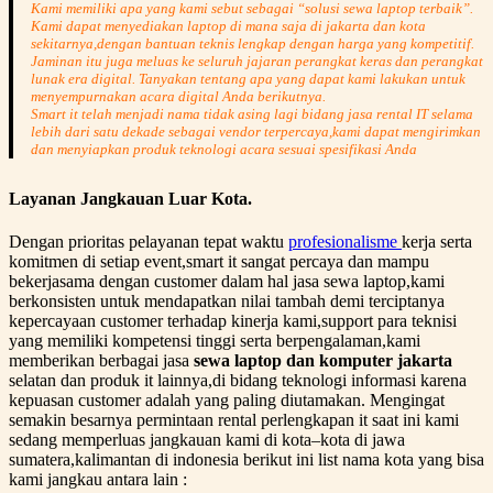
Kami memiliki apa yang kami sebut sebagai “solusi sewa laptop terbaik”.
Kami dapat menyediakan laptop di mana saja di jakarta dan kota
sekitarnya,dengan bantuan teknis lengkap dengan harga yang kompetitif.
Jaminan itu juga meluas ke seluruh jajaran perangkat keras dan perangkat
lunak era digital. Tanyakan tentang apa yang dapat kami lakukan untuk
menyempurnakan acara digital Anda berikutnya.
Smart it telah menjadi nama tidak asing lagi bidang jasa rental IT selama
lebih dari satu dekade sebagai vendor terpercaya,kami dapat mengirimkan
dan menyiapkan produk teknologi acara sesuai spesifikasi Anda
Layanan Jangkauan Luar Kota.
Dengan prioritas pelayanan tepat waktu
profesionalisme
kerja serta
komitmen di setiap event,smart it sangat percaya dan mampu
bekerjasama dengan customer dalam hal jasa sewa laptop,kami
berkonsisten untuk mendapatkan nilai tambah demi terciptanya
kepercayaan customer terhadap kinerja kami,support para teknisi
yang memiliki kompetensi tinggi serta berpengalaman,kami
memberikan berbagai jasa
sewa laptop dan komputer jakarta
selatan dan produk it lainnya,di bidang teknologi informasi karena
kepuasan customer adalah yang paling diutamakan. Mengingat
semakin besarnya permintaan rental perlengkapan it saat ini kami
sedang memperluas jangkauan kami di kota–kota di jawa
sumatera,kalimantan di indonesia berikut ini list nama kota yang bisa
kami jangkau antara lain :