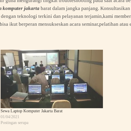
khir guna mengurangi tingkat troubleshooting pada saat acara b
n komputer jakarta
barat dalam jangka panjang. Konsultasika
dengan teknologi terkini dan pelayanan terjamin,kami membe
isa ikut berperan mensukseskan acara seminar,pelatihan atau 
Sewa Laptop Komputer Jakarta Barat
01/04/2021
Postingan serupa