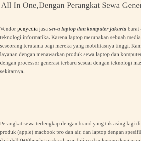
ll In One,Dengan Perangkat Sewa Generas
Vendor
penyedia
jasa
sewa laptop dan komputer jakarta
barat
teknologi informatika. Karena laptop merupakan sebuah media
seseorang,terutama bagi mereka yang mobilitasnya tinggi. Ka
layanan dengan menawarkan produk sewa laptop dan komputer j
dengan processor generasi terbaru sesuai dengan teknologi mas
sekitarnya.
Perangkat sewa terlengkap dengan brand yang tak asing lagi di
produk (apple) macbook pro dan air, dan laptop dengan spesifi
dari dell,(HP)hewlet packard,asus,fujitsu dan lenovo.dengan 