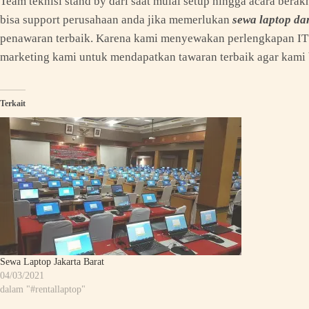
Team teknisi stand by dari saat mulai setup hingga acara bera
bisa support perusahaan anda jika memerlukan
sewa laptop da
penawaran terbaik. Karena kami menyewakan perlengkapan IT 
marketing kami untuk mendapatkan tawaran terbaik agar kami b
Terkait
Sewa Laptop Jakarta Barat
04/03/2021
dalam "#rentallaptop"